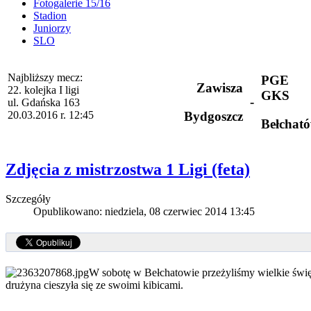
Fotogalerie 15/16
Stadion
Juniorzy
SLO
Najbliższy mecz:
PGE
Zawisza
22. kolejka I ligi
GKS
-
ul. Gdańska 163
20.03.2016 r. 12:45
Bydgoszcz
Bełchat
Zdjęcia z mistrzostwa 1 Ligi (feta)
Szczegóły
Opublikowano: niedziela, 08 czerwiec 2014 13:45
W sobotę w Bełchatowie przeżyliśmy wielkie święto
drużyna cieszyła się ze swoimi kibicami.