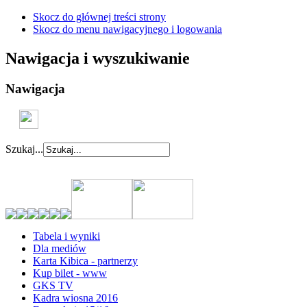
Skocz do głównej treści strony
Skocz do menu nawigacyjnego i logowania
Nawigacja i wyszukiwanie
Nawigacja
Szukaj...
Tabela i wyniki
Dla mediów
Karta Kibica - partnerzy
Kup bilet - www
GKS TV
Kadra wiosna 2016