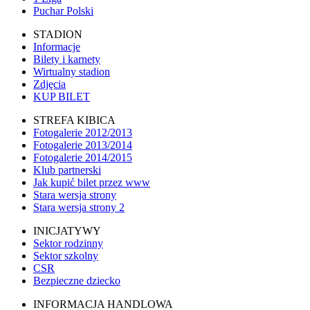
Puchar Polski
STADION
Informacje
Bilety i karnety
Wirtualny stadion
Zdjęcia
KUP BILET
STREFA KIBICA
Fotogalerie 2012/2013
Fotogalerie 2013/2014
Fotogalerie 2014/2015
Klub partnerski
Jak kupić bilet przez www
Stara wersja strony
Stara wersja strony 2
INICJATYWY
Sektor rodzinny
Sektor szkolny
CSR
Bezpieczne dziecko
INFORMACJA HANDLOWA