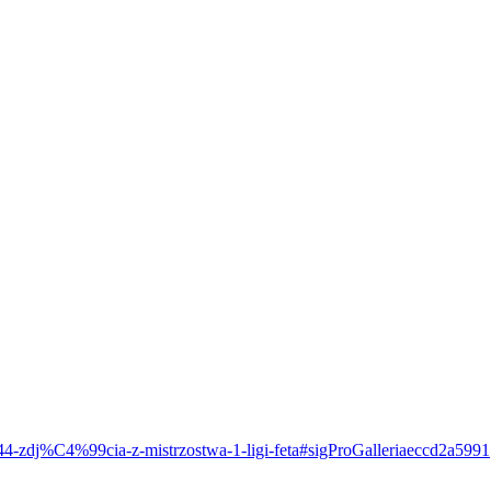
544-zdj%C4%99cia-z-mistrzostwa-1-ligi-feta#sigProGalleriaeccd2a5991