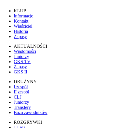
KLUB
Informacje
Kontakt
Właściciel
Historia
Zapasy
AKTUALNOŚCI
Wiadomości
Juniorzy
GKS TV
Zapasy
GKS II
DRUŻYNY
I zespół
II zespół
CLJ
Juniorzy
Transfery
Baza zawodników
ROZGRYWKI
1 Liga