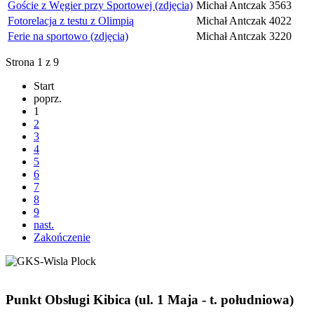
Goście z Węgier przy Sportowej (zdjęcia)
Michał Antczak
3563
Fotorelacja z testu z Olimpią
Michał Antczak
4022
Ferie na sportowo (zdjęcia)
Michał Antczak
3220
Strona 1 z 9
Start
poprz.
1
2
3
4
5
6
7
8
9
nast.
Zakończenie
Punkt Obsługi Kibica (ul. 1 Maja - t. południowa)