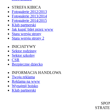
STREFA KIBICA
Fotogalerie 2012/2013
Fotogalerie 2013/2014
Fotogalerie 2014/2015
Klub partnerski
Jak kupić bilet przez www
Stara wersja strony
Stara wersja strony 2
INICJATYWY
Sektor rodzinny
Sektor szkolny
CSR
Bezpieczne dziecko
INFORMACJA HANDLOWA
Twoja reklama
Reklama na www
Wynajmij boisko
Klub partnerski
SPO
STRATE