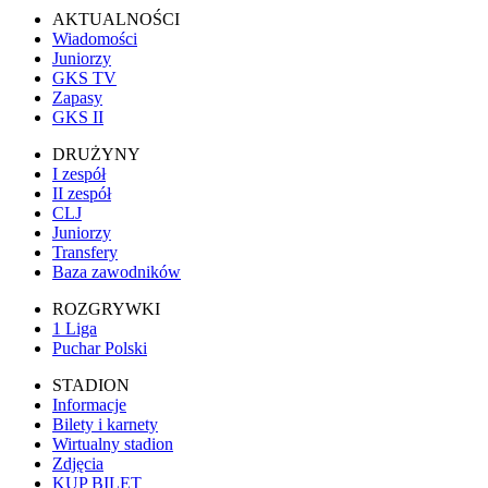
AKTUALNOŚCI
Wiadomości
Juniorzy
GKS TV
Zapasy
GKS II
DRUŻYNY
I zespół
II zespół
CLJ
Juniorzy
Transfery
Baza zawodników
ROZGRYWKI
1 Liga
Puchar Polski
STADION
Informacje
Bilety i karnety
Wirtualny stadion
Zdjęcia
KUP BILET