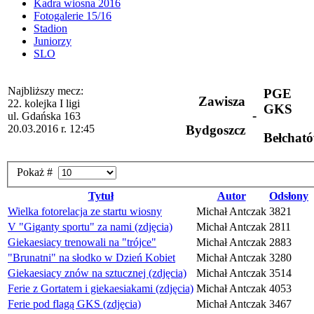
Kadra wiosna 2016
Fotogalerie 15/16
Stadion
Juniorzy
SLO
Najbliższy mecz:
PGE
Zawisza
22. kolejka I ligi
GKS
-
ul. Gdańska 163
20.03.2016 r. 12:45
Bydgoszcz
Bełchat
Pokaż #
Tytuł
Autor
Odsłony
Wielka fotorelacja ze startu wiosny
Michał Antczak
3821
V "Giganty sportu" za nami (zdjęcia)
Michał Antczak
2811
Giekaesiacy trenowali na "trójce"
Michał Antczak
2883
"Brunatni" na słodko w Dzień Kobiet
Michał Antczak
3280
Giekaesiacy znów na sztucznej (zdjęcia)
Michał Antczak
3514
Ferie z Gortatem i giekaesiakami (zdjęcia)
Michał Antczak
4053
Ferie pod flagą GKS (zdjęcia)
Michał Antczak
3467