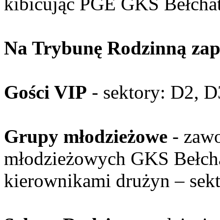
kibicując PGE GKS Bełcha
Na Trybunę Rodzinną zap
Gości VIP
- sektory: D2, D
Grupy młodzieżowe
- zawo
młodzieżowych GKS Bełchat
kierownikami drużyn – sek