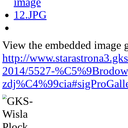
View the embedded image ga
http://www.starastrona3.gk
2014/5527-%C5%9Brodowy
zdj%C4%99cia#sigProGall