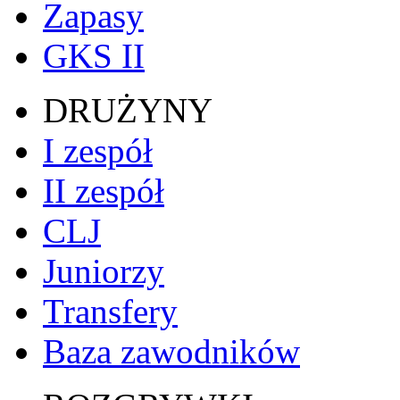
Zapasy
GKS II
DRUŻYNY
I zespół
II zespół
CLJ
Juniorzy
Transfery
Baza zawodników