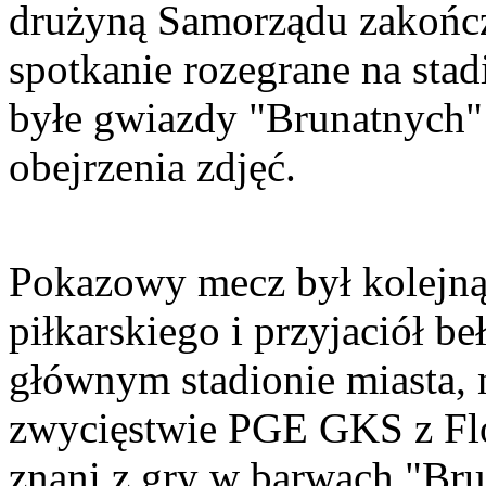
drużyną Samorządu zakończ
spotkanie rozegrane na sta
byłe gwiazdy "Brunatnych"
obejrzenia zdjęć.
Pokazowy mecz był kolejną 
piłkarskiego i przyjaciół b
głównym stadionie miasta,
zwycięstwie PGE GKS z Flo
znani z gry w barwach "Bru