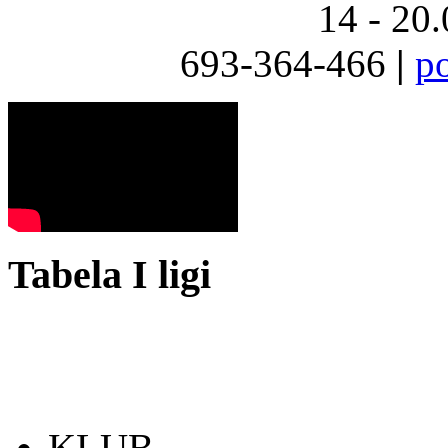
14 - 20
693-364-466
|
p
Tabela I ligi
KLUB