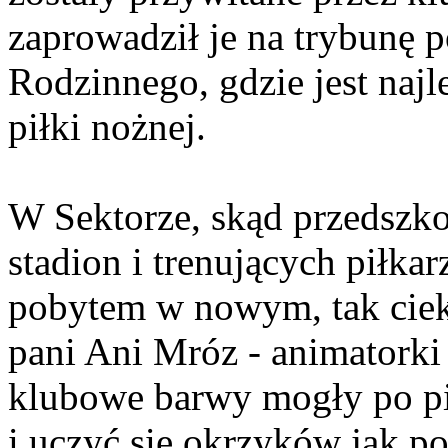
zaprowadził je na trybunę p
Rodzinnego, gdzie jest naj
piłki nożnej.
W Sektorze, skąd przedszko
stadion i trenujących piłka
pobytem w nowym, tak cie
pani Ani Mróz - animatorki
klubowe barwy mogły po pi
i uczyć się okrzyków jak 