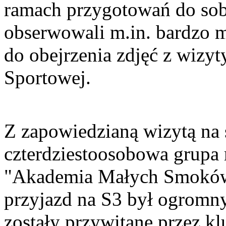
ramach przygotowań do sob
obserwowali m.in. bardzo m
do obejrzenia zdjęć z wizy
Sportowej.
Z zapowiedzianą wizytą na s
czterdziestoosobowa grupa
"Akademia Małych Smoków"
przyjazd na S3 był ogromn
zostały przywitane przez k