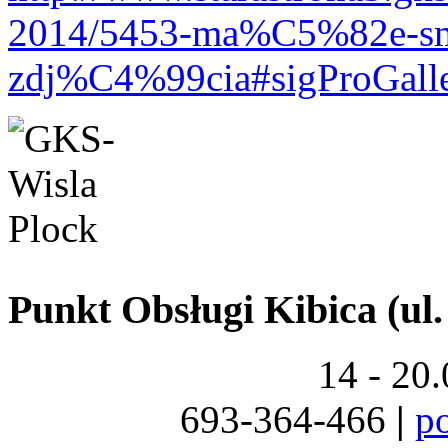
2014/5453-ma%C5%82e-smo
zdj%C4%99cia#sigProGall
Punkt Obsługi Kibica (ul.
14 - 20
693-364-466
|
p