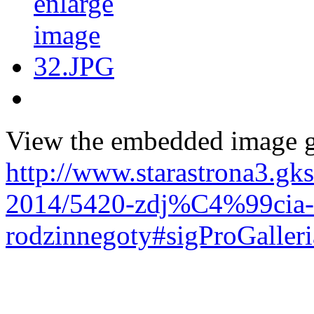
View the embedded image ga
http://www.starastrona3.gk
2014/5420-zdj%C4%99cia-z
rodzinnegoty#sigProGaller