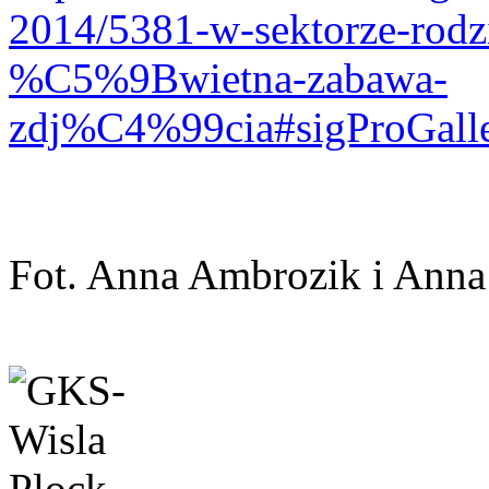
2014/5381-w-sektorze-r
%C5%9Bwietna-zabawa-
zdj%C4%99cia#sigProGalle
Fot. Anna Ambrozik i Ann