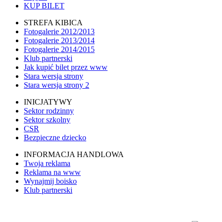
KUP BILET
STREFA KIBICA
Fotogalerie 2012/2013
Fotogalerie 2013/2014
Fotogalerie 2014/2015
Klub partnerski
Jak kupić bilet przez www
Stara wersja strony
Stara wersja strony 2
INICJATYWY
Sektor rodzinny
Sektor szkolny
CSR
Bezpieczne dziecko
INFORMACJA HANDLOWA
Twoja reklama
Reklama na www
Wynajmij boisko
Klub partnerski