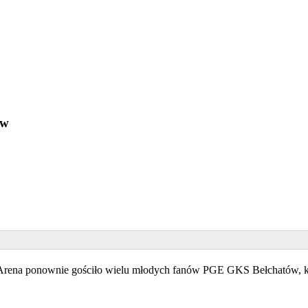
ów
rena ponownie gościło wielu młodych fanów PGE GKS Bełchatów, któ