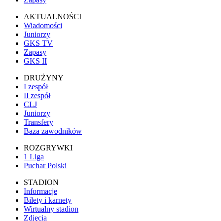
AKTUALNOŚCI
Wiadomości
Juniorzy
GKS TV
Zapasy
GKS II
DRUŻYNY
I zespół
II zespół
CLJ
Juniorzy
Transfery
Baza zawodników
ROZGRYWKI
1 Liga
Puchar Polski
STADION
Informacje
Bilety i karnety
Wirtualny stadion
Zdjęcia