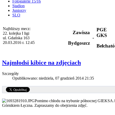
Fotogalerie 15/16
Stadion
Juniorzy
SLO
Najbliższy mecz:
PGE
Zawisza
22. kolejka I ligi
GKS
-
ul. Gdańska 163
20.03.2016 r. 12:45
Bydgoszcz
Bełchat
Najmłodsi kibice na zdjęciach
Szczegóły
Opublikowano: niedziela, 07 grudzień 2014 21:35
Pomimo chłodu na trybunie północnej GIEKSA A
Górnikiem Łęczna. Zapraszamy do obejrzenia zdjęć.