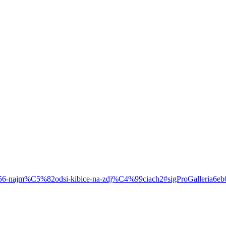
/6156-najm%C5%82odsi-kibice-na-zdj%C4%99ciach2#sigProGalleria6e