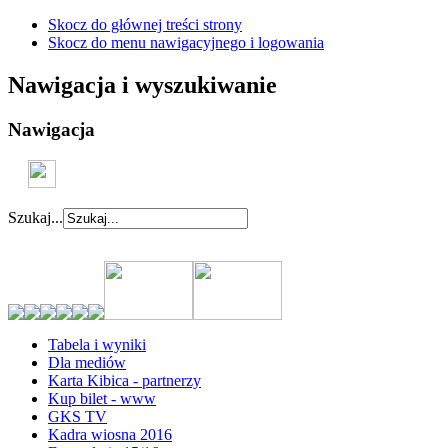
Skocz do głównej treści strony
Skocz do menu nawigacyjnego i logowania
Nawigacja i wyszukiwanie
Nawigacja
Szukaj...
Tabela i wyniki
Dla mediów
Karta Kibica - partnerzy
Kup bilet - www
GKS TV
Kadra wiosna 2016