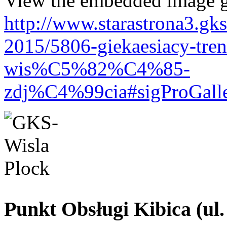
View the embedded image ga
http://www.starastrona3.gk
2015/5806-giekaesiacy-tr
wis%C5%82%C4%85-
zdj%C4%99cia#sigProGall
Punkt Obsługi Kibica (ul.