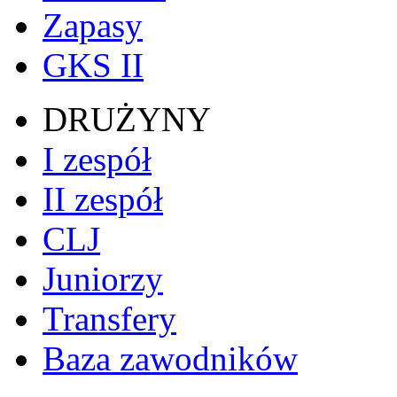
Zapasy
GKS II
DRUŻYNY
I zespół
II zespół
CLJ
Juniorzy
Transfery
Baza zawodników