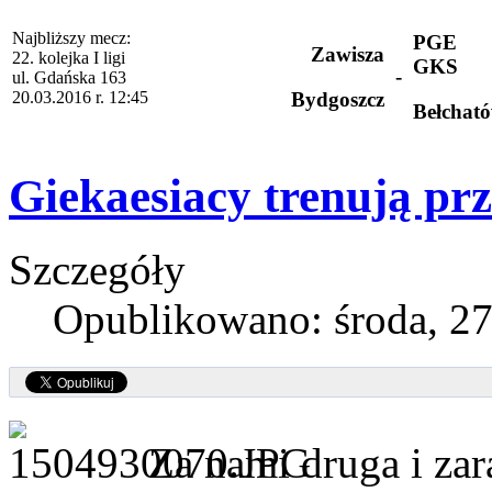
Najbliższy mecz:
PGE
Zawisza
22. kolejka I ligi
GKS
-
ul. Gdańska 163
20.03.2016 r. 12:45
Bydgoszcz
Bełchat
Giekaesiacy trenują prz
Szczegóły
Opublikowano: środa, 27
Za nami druga i zar