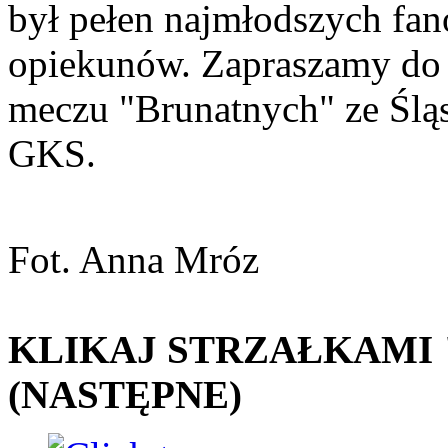
był pełen najmłodszych fa
opiekunów. Zapraszamy do o
meczu "Brunatnych" ze Ślą
GKS.
Fot. Anna Mróz
KLIKAJ STRZAŁKAMI "
(NASTĘPNE)