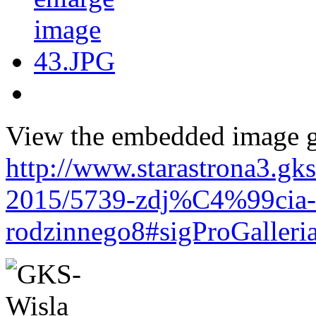
View the embedded image ga
http://www.starastrona3.gk
2015/5739-zdj%C4%99cia-z
rodzinnego8#sigProGaller