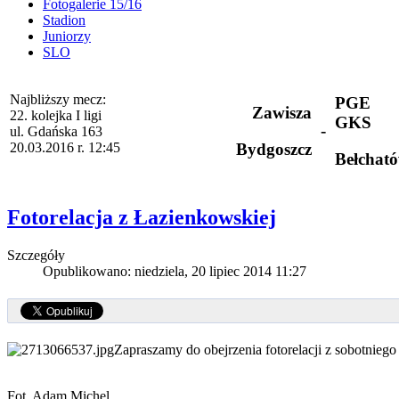
Fotogalerie 15/16
Stadion
Juniorzy
SLO
Najbliższy mecz:
PGE
Zawisza
22. kolejka I ligi
GKS
-
ul. Gdańska 163
20.03.2016 r. 12:45
Bydgoszcz
Bełchat
Fotorelacja z Łazienkowskiej
Szczegóły
Opublikowano: niedziela, 20 lipiec 2014 11:27
Zapraszamy do obejrzenia fotorelacji z sobotnieg
Fot. Adam Michel