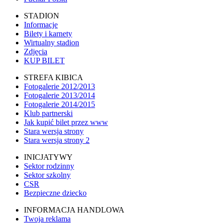
STADION
Informacje
Bilety i karnety
Wirtualny stadion
Zdjęcia
KUP BILET
STREFA KIBICA
Fotogalerie 2012/2013
Fotogalerie 2013/2014
Fotogalerie 2014/2015
Klub partnerski
Jak kupić bilet przez www
Stara wersja strony
Stara wersja strony 2
INICJATYWY
Sektor rodzinny
Sektor szkolny
CSR
Bezpieczne dziecko
INFORMACJA HANDLOWA
Twoja reklama