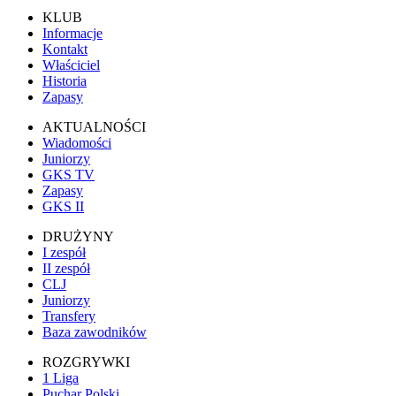
KLUB
Informacje
Kontakt
Właściciel
Historia
Zapasy
AKTUALNOŚCI
Wiadomości
Juniorzy
GKS TV
Zapasy
GKS II
DRUŻYNY
I zespół
II zespół
CLJ
Juniorzy
Transfery
Baza zawodników
ROZGRYWKI
1 Liga
Puchar Polski