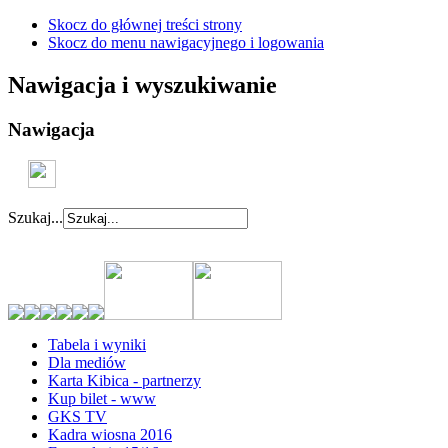
Skocz do głównej treści strony
Skocz do menu nawigacyjnego i logowania
Nawigacja i wyszukiwanie
Nawigacja
Szukaj...
Tabela i wyniki
Dla mediów
Karta Kibica - partnerzy
Kup bilet - www
GKS TV
Kadra wiosna 2016