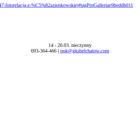
647-fotorelacja-z-%C5%82azienkowskiej#sigProGalleriae9beddb011
14 - 20.03. nieczynny
693-364-466
|
pok@gksbelchatow.com