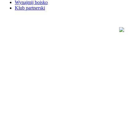
Wynajmij boisko
Klub partnerski