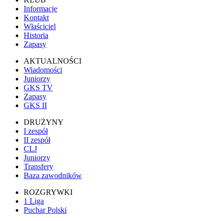
Informacje
Kontakt
Właściciel
Historia
Zapasy
AKTUALNOŚCI
Wiadomości
Juniorzy
GKS TV
Zapasy
GKS II
DRUŻYNY
I zespół
II zespół
CLJ
Juniorzy
Transfery
Baza zawodników
ROZGRYWKI
1 Liga
Puchar Polski