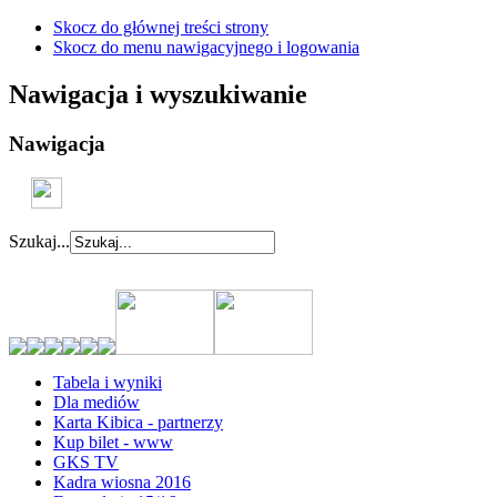
Skocz do głównej treści strony
Skocz do menu nawigacyjnego i logowania
Nawigacja i wyszukiwanie
Nawigacja
Szukaj...
Tabela i wyniki
Dla mediów
Karta Kibica - partnerzy
Kup bilet - www
GKS TV
Kadra wiosna 2016