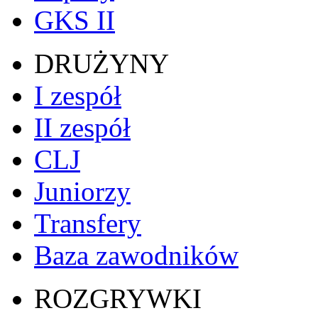
GKS II
DRUŻYNY
I zespół
II zespół
CLJ
Juniorzy
Transfery
Baza zawodników
ROZGRYWKI