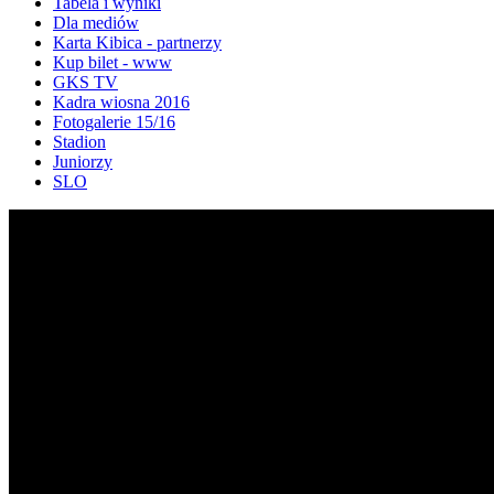
Tabela i wyniki
Dla mediów
Karta Kibica - partnerzy
Kup bilet - www
GKS TV
Kadra wiosna 2016
Fotogalerie 15/16
Stadion
Juniorzy
SLO