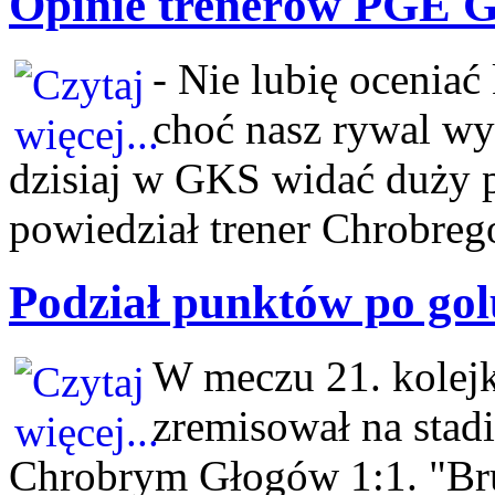
Opinie trenerów PGE 
- Nie lubię oceniać
choć nasz rywal wy
dzisiaj w GKS widać duży p
powiedział trener Chrobreg
Podział punktów po gol
W meczu 21. kolej
zremisował na stad
Chrobrym Głogów 1:1. "Bru