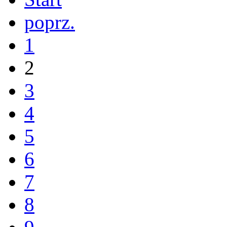
poprz.
1
2
3
4
5
6
7
8